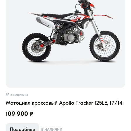
Мотоциклы
Мо
Мотоцикл кроссовый Apollo Tracker 125LE, 17/14
Мо
109 900 ₽
18
Подробнее
В НАЛИЧИИ