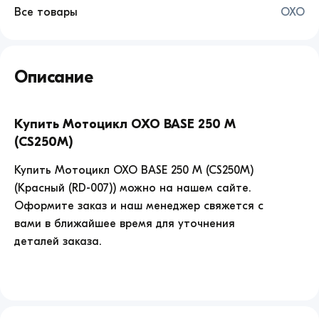
Все товары
OXO
Мотоцикл
OXO
Описание
BASE
250
M
(CS250M)
Купить Мотоцикл OXO BASE 250 M
продажа
(CS250M)
по
цене
Купить Мотоцикл OXO BASE 250 M (CS250M)
126900.
(Красный (RD-007)) можно на нашем сайте.
Оформите заказ и наш менеджер свяжется с
вами в ближайшее время для уточнения
деталей заказа.