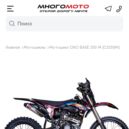
Многомото. М
Главная
Мотоциклы
Мотоцикл OXO BASE 250 M (CS250M)