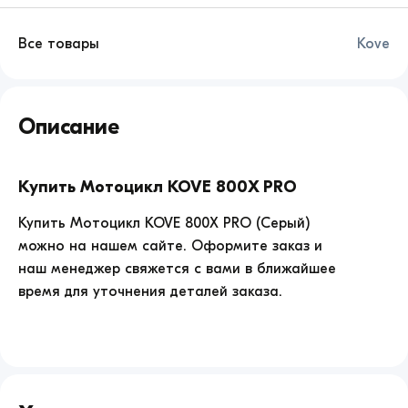
Все товары
Kove
Мотоцикл
KOVE
Описание
800X
PRO
продажа
по
Купить Мотоцикл KOVE 800X PRO
цене
899990.
Купить Мотоцикл KOVE 800X PRO (Серый)
можно на нашем сайте. Оформите заказ и
наш менеджер свяжется с вами в ближайшее
время для уточнения деталей заказа.